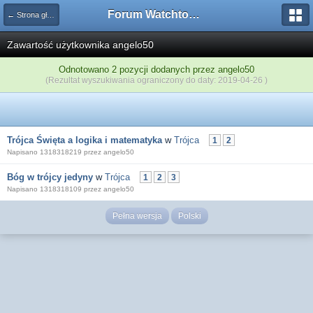
Forum Watchtower
← Strona główna
Zawartość użytkownika angelo50
Odnotowano 2 pozycji dodanych przez angelo50
(Rezultat wyszukiwania ograniczony do daty: 2019-04-26 )
Trójca Święta a logika i matematyka
w
Trójca
1
2
Napisano 1318318219 przez angelo50
Bóg w trójcy jedyny
w
Trójca
1
2
3
Napisano 1318318109 przez angelo50
Pełna wersja
Polski