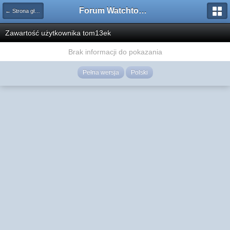
Forum Watchtower
← Strona główna
Zawartość użytkownika tom13ek
Brak informacji do pokazania
Pełna wersja
Polski