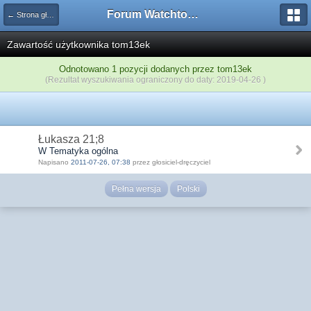
Forum Watchtower
← Strona główna
Zawartość użytkownika tom13ek
Odnotowano 1 pozycji dodanych przez tom13ek
(Rezultat wyszukiwania ograniczony do daty: 2019-04-26 )
Łukasza 21;8
W Tematyka ogólna
Napisano
2011-07-26, 07:38
przez głosiciel-dręczyciel
Pełna wersja
Polski