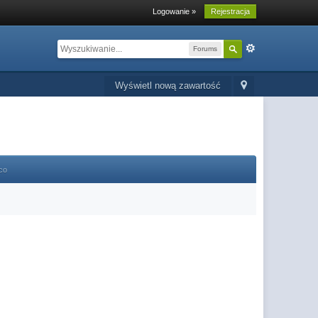
Logowanie »
Rejestracja
Forums
Wyświetl nową zawartość
co