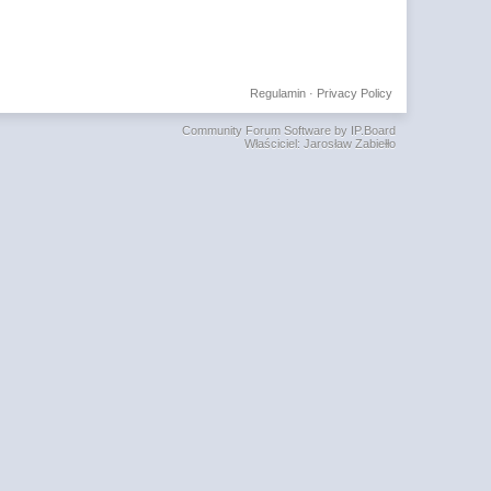
Regulamin
·
Privacy Policy
Community Forum Software by IP.Board
Właściciel: Jarosław Zabiełło