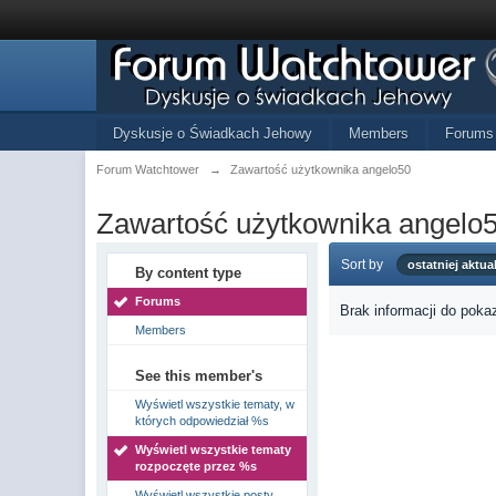
Dyskusje o Świadkach Jehowy
Members
Forums
Forum Watchtower
→
Zawartość użytkownika angelo50
Zawartość użytkownika angelo
Sort by
ostatniej aktual
By content type
Forums
Brak informacji do poka
Members
See this member's
Wyświetl wszystkie tematy, w
których odpowiedział %s
Wyświetl wszystkie tematy
rozpoczęte przez %s
Wyświetl wszystkie posty