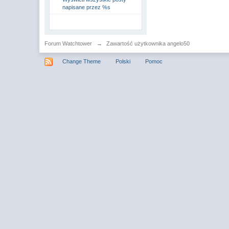
napisane przez %s
Forum Watchtower
→
Zawartość użytkownika angelo50
Change Theme
Polski
Pomoc