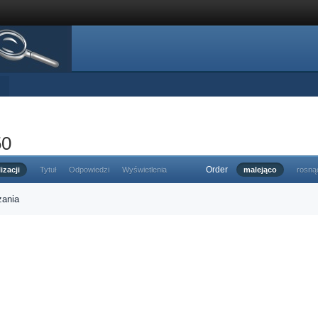
50
Order
izacji
Tytuł
Odpowiedzi
Wyświetlenia
malejąco
rosną
zania