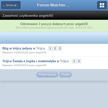
Forum Watchtower
← Strona główna
Zawartość użytkownika angelo50
Odnotowano 2 pozycji dodanych przez angelo50
(Rezultat wyszukiwania ograniczony do daty: 2019-04-26 )
Bóg w trójcy jedyny
w
Trójca
1
2
3
Napisano 1318318109 przez angelo50
Trójca Święta a logika i matematyka
w
Trójca
1
2
Napisano 1318318219 przez angelo50
Pełna wersja
Polski