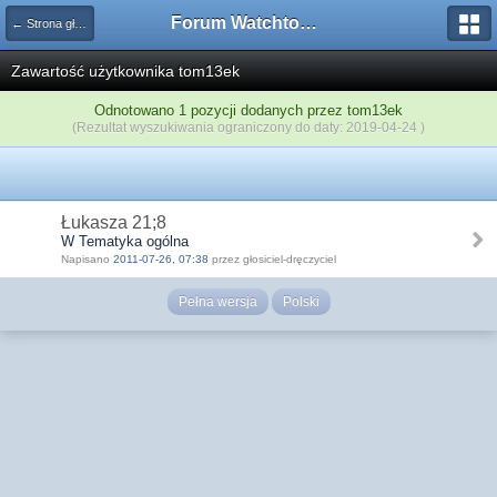
Forum Watchtower
← Strona główna
Zawartość użytkownika tom13ek
Odnotowano 1 pozycji dodanych przez tom13ek
(Rezultat wyszukiwania ograniczony do daty: 2019-04-24 )
Łukasza 21;8
W Tematyka ogólna
Napisano
2011-07-26, 07:38
przez głosiciel-dręczyciel
Pełna wersja
Polski