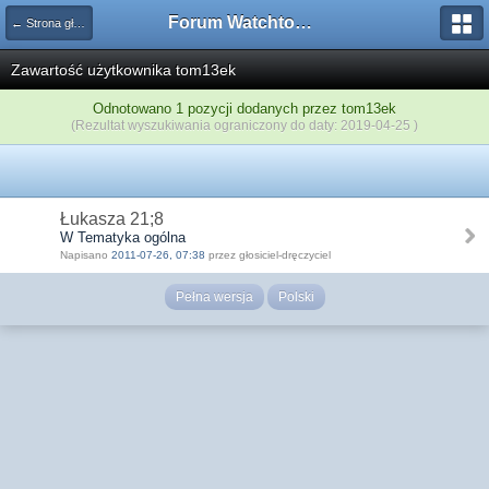
Forum Watchtower
← Strona główna
Zawartość użytkownika tom13ek
Odnotowano 1 pozycji dodanych przez tom13ek
(Rezultat wyszukiwania ograniczony do daty: 2019-04-25 )
Łukasza 21;8
W Tematyka ogólna
Napisano
2011-07-26, 07:38
przez głosiciel-dręczyciel
Pełna wersja
Polski