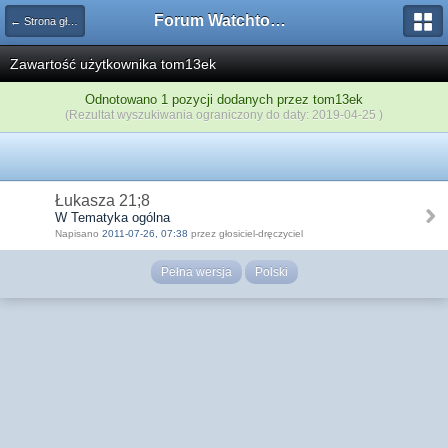
Forum Watchtower
← Strona główna
Zawartość użytkownika tom13ek
Odnotowano 1 pozycji dodanych przez tom13ek
(Rezultat wyszukiwania ograniczony do daty: 2019-04-25 )
Łukasza 21;8
W Tematyka ogólna
Napisano
2011-07-26, 07:38
przez głosiciel-dręczyciel
Pełna wersja
Polski