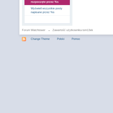
rozpoczęte przez %s
Wyświetl wszystkie posty
napisane przez %s
Forum Watchtower
→
Zawartość użytkownika tom13ek
Change Theme
Polski
Pomoc