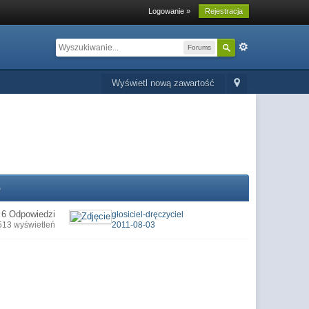
Logowanie »
Rejestracja
Forums
Wyświetl nową zawartość
o
6 Odpowiedzi
głosiciel-dręczyciel
513 wyświetleń
2011-08-03