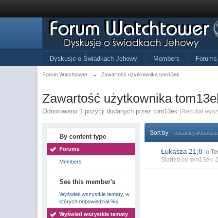
Dyskusje o Świadkach Jehowy
Members
Forums
Forum Watchtower
→
Zawartość użytkownika tom13ek
Zawartość użytkownika tom13e
Odnotowano 1 pozycji dodanych przez tom13ek
(Rezultat wys
Sort by
ostatniej aktualizac
By content type
Forums
Łukasza 21;8
in
Te
Started by
tom13ek
, 
Members
See this member's
Wyświetl wszystkie tematy, w
których odpowiedział %s
Wyświetl wszystkie tematy