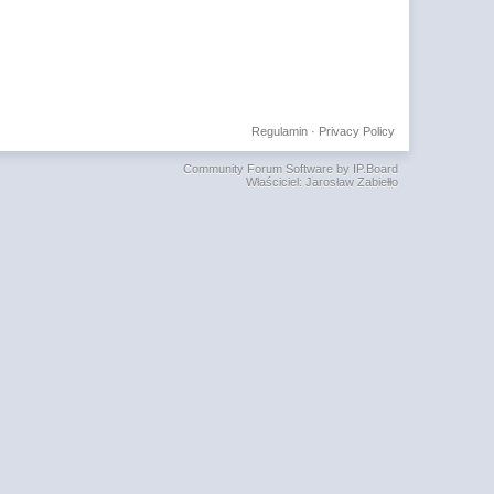
Regulamin
·
Privacy Policy
Community Forum Software by IP.Board
Właściciel: Jarosław Zabiełło