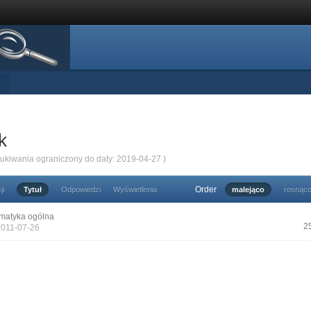
k
zukiwania ograniczony do daty: 2019-04-27 )
Order
ji
Tytuł
Odpowiedzi
Wyświetlenia
malejąco
rosnąc
matyka ogólna
2
2011-07-26