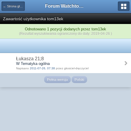
Forum Watchtower
← Strona główna
Zawartość użytkownika tom13ek
Odnotowano 1 pozycji dodanych przez tom13ek
(Rezultat wyszukiwania ograniczony do daty: 2019-04-26 )
Łukasza 21;8
W Tematyka ogólna
Napisano
2011-07-26, 07:38
przez głosiciel-dręczyciel
Pełna wersja
Polski