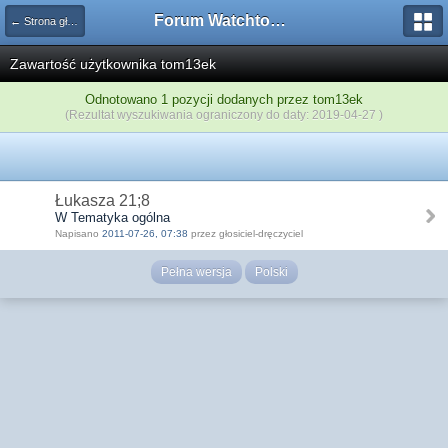
Forum Watchtower
← Strona główna
Zawartość użytkownika tom13ek
Odnotowano 1 pozycji dodanych przez tom13ek
(Rezultat wyszukiwania ograniczony do daty: 2019-04-27 )
Łukasza 21;8
W Tematyka ogólna
Napisano
2011-07-26, 07:38
przez głosiciel-dręczyciel
Pełna wersja
Polski