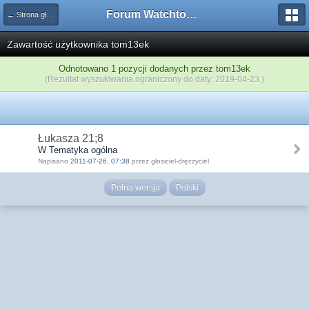
Forum Watchtower
← Strona główna
Zawartość użytkownika tom13ek
Odnotowano 1 pozycji dodanych przez tom13ek
(Rezultat wyszukiwania ograniczony do daty: 2019-04-23 )
Łukasza 21;8
W Tematyka ogólna
Napisano
2011-07-26, 07:38
przez głosiciel-dręczyciel
Pełna wersja
Polski