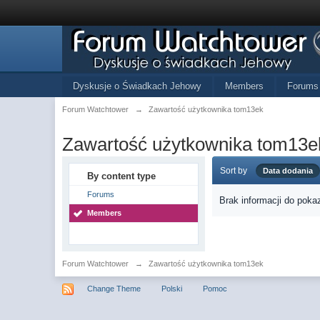
Dyskusje o Świadkach Jehowy
Members
Forums
Forum Watchtower
→
Zawartość użytkownika tom13ek
Zawartość użytkownika tom13e
Sort by
Data dodania
By content type
Forums
Brak informacji do poka
Members
Forum Watchtower
→
Zawartość użytkownika tom13ek
Change Theme
Polski
Pomoc