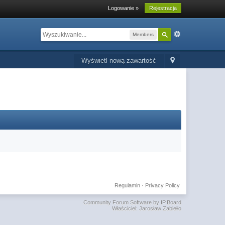
Logowanie »
Rejestracja
Members
Wyświetl nową zawartość
Regulamin
·
Privacy Policy
Community Forum Software by IP.Board
Właściciel: Jarosław Zabiełło