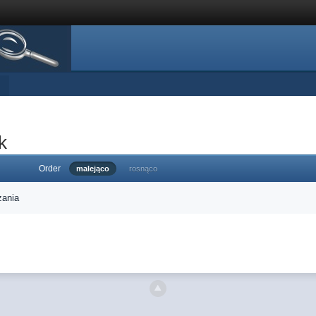
k
Order
malejąco
rosnąco
zania