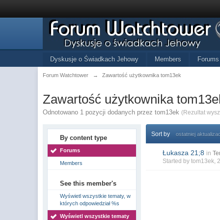
Dyskusje o Świadkach Jehowy
Members
Forums
Forum Watchtower
→
Zawartość użytkownika tom13ek
Zawartość użytkownika tom13e
Odnotowano 1 pozycji dodanych przez tom13ek
(Rezultat wys
Sort by
ostatniej aktualizac
By content type
Forums
Łukasza 21;8
in
Te
Started by
tom13ek
, 
Members
See this member's
Wyświetl wszystkie tematy, w
których odpowiedział %s
Wyświetl wszystkie tematy