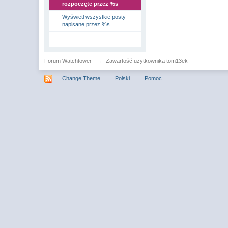
rozpoczęte przez %s
Wyświetl wszystkie posty
napisane przez %s
Forum Watchtower
→
Zawartość użytkownika tom13ek
Change Theme
Polski
Pomoc