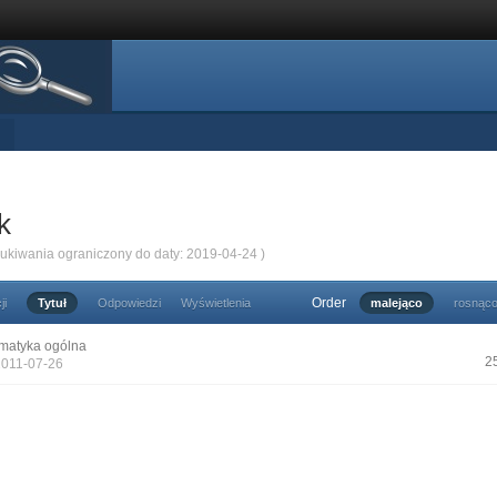
k
zukiwania ograniczony do daty: 2019-04-24 )
Order
ji
Tytuł
Odpowiedzi
Wyświetlenia
malejąco
rosnąc
matyka ogólna
2
2011-07-26