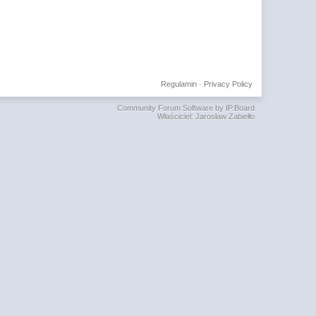
Regulamin
·
Privacy Policy
Community Forum Software by IP.Board
Właściciel: Jarosław Zabiełło