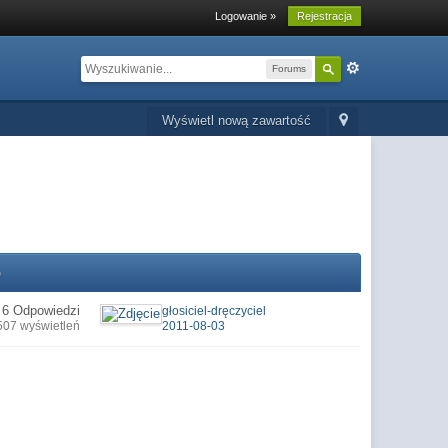
Logowanie »
Rejestracja
Forums
Wyświetl nową zawartość
o
6 Odpowiedzi
głosiciel-dręczyciel
507 wyświetleń
2011-08-03