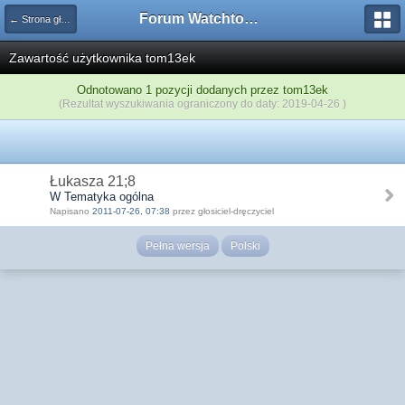
Forum Watchtower
← Strona główna
Zawartość użytkownika tom13ek
Odnotowano 1 pozycji dodanych przez tom13ek
(Rezultat wyszukiwania ograniczony do daty: 2019-04-26 )
Łukasza 21;8
W Tematyka ogólna
Napisano
2011-07-26, 07:38
przez głosiciel-dręczyciel
Pełna wersja
Polski