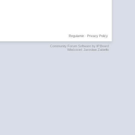
Regulamin
·
Privacy Policy
Community Forum Software by IP.Board
Właściciel: Jarosław Zabiełło