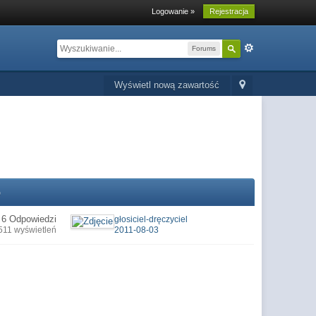
Logowanie »
Rejestracja
Forums
Wyświetl nową zawartość
o
6 Odpowiedzi
głosiciel-dręczyciel
511 wyświetleń
2011-08-03