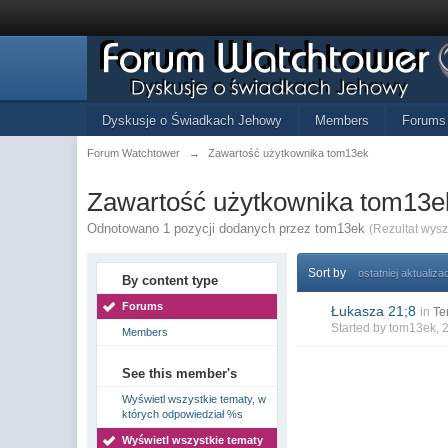
Dyskusje o Świadkach Jehowy
Members
Forums
Forum Watchtower
→
Zawartość użytkownika tom13ek
Zawartość użytkownika tom13e
Odnotowano 1 pozycji dodanych przez tom13ek
(Rezultat wys
Sort by
ostatniej aktualizac
By content type
Forums
Łukasza 21;8
in
Te
Started by
tom13ek
, 
Members
See this member's
Wyświetl wszystkie tematy, w
których odpowiedział %s
Wyświetl wszystkie tematy