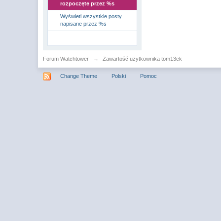
rozpoczęte przez %s
Wyświetl wszystkie posty
napisane przez %s
Forum Watchtower
→
Zawartość użytkownika tom13ek
Change Theme
Polski
Pomoc