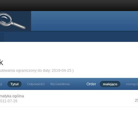
k
zukiwania ograniczony do daty: 2019-04-25 )
Order
ji
Tytuł
Odpowiedzi
Wyświetlenia
malejąco
rosnąc
matyka ogólna
2
2011-07-26