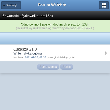
Forum Watchtower
← Strona główna
Zawartość użytkownika tom13ek
Odnotowano 1 pozycji dodanych przez tom13ek
(Rezultat wyszukiwania ograniczony do daty: 2019-04-24 )
Łukasza 21;8
W Tematyka ogólna
Napisano
2011-07-26, 07:38
przez głosiciel-dręczyciel
Pełna wersja
Polski