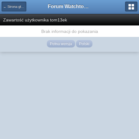
Forum Watchtower
← Strona główna
Zawartość użytkownika tom13ek
Brak informacji do pokazania
Pełna wersja
Polski