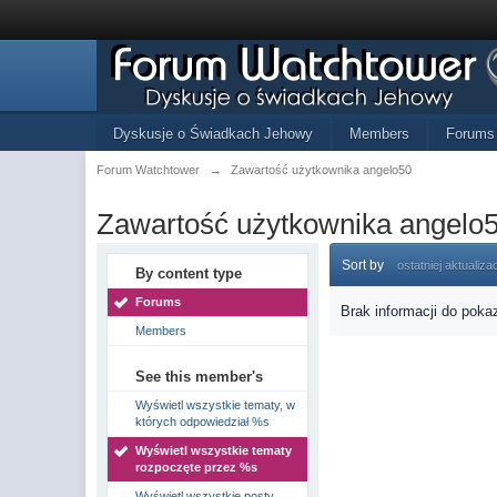
Dyskusje o Świadkach Jehowy
Members
Forums
Forum Watchtower
→
Zawartość użytkownika angelo50
Zawartość użytkownika angelo
Sort by
ostatniej aktualizac
By content type
Forums
Brak informacji do poka
Members
See this member's
Wyświetl wszystkie tematy, w
których odpowiedział %s
Wyświetl wszystkie tematy
rozpoczęte przez %s
Wyświetl wszystkie posty