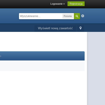
Logowanie »
Rejestracja
Forums
Wyświetl nową zawartość
o