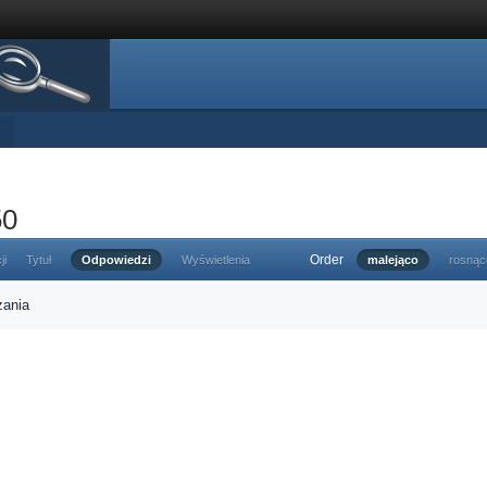
50
Order
ji
Tytuł
Odpowiedzi
Wyświetlenia
malejąco
rosnąc
zania