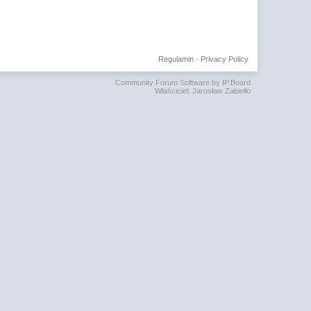
Regulamin
·
Privacy Policy
Community Forum Software by IP.Board
Właściciel: Jarosław Zabiełło