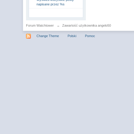
napisane przez %s
Forum Watchtower
→
Zawartość użytkownika angelo50
Change Theme
Polski
Pomoc