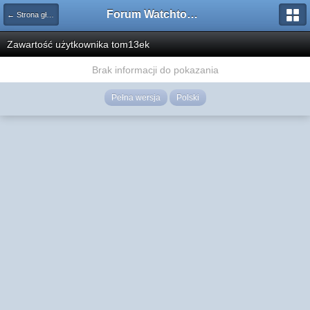
Forum Watchtower
← Strona główna
Zawartość użytkownika tom13ek
Brak informacji do pokazania
Pełna wersja
Polski