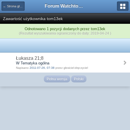
Forum Watchtower
← Strona główna
Zawartość użytkownika tom13ek
Odnotowano 1 pozycji dodanych przez tom13ek
(Rezultat wyszukiwania ograniczony do daty: 2019-04-24 )
Łukasza 21;8
W Tematyka ogólna
Napisano
2011-07-26, 07:38
przez głosiciel-dręczyciel
Pełna wersja
Polski