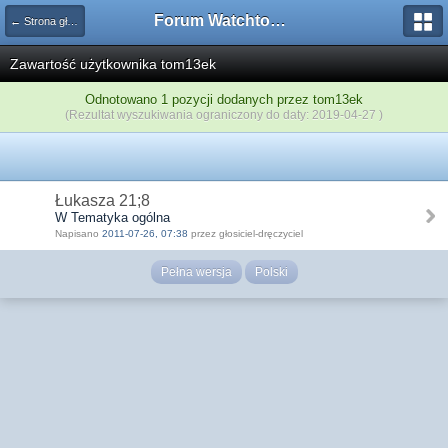
Forum Watchtower
← Strona główna
Zawartość użytkownika tom13ek
Odnotowano 1 pozycji dodanych przez tom13ek
(Rezultat wyszukiwania ograniczony do daty: 2019-04-27 )
Łukasza 21;8
W Tematyka ogólna
Napisano
2011-07-26, 07:38
przez głosiciel-dręczyciel
Pełna wersja
Polski