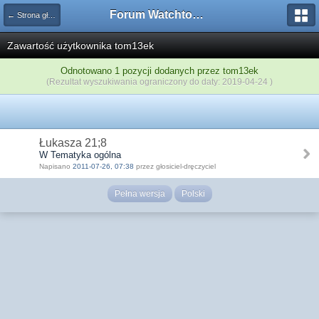
Forum Watchtower
← Strona główna
Zawartość użytkownika tom13ek
Odnotowano 1 pozycji dodanych przez tom13ek
(Rezultat wyszukiwania ograniczony do daty: 2019-04-24 )
Łukasza 21;8
W Tematyka ogólna
Napisano
2011-07-26, 07:38
przez głosiciel-dręczyciel
Pełna wersja
Polski