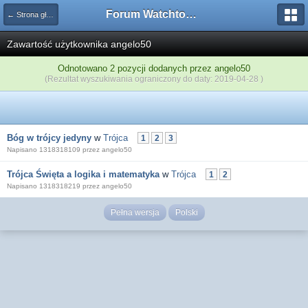
Forum Watchtower
← Strona główna
Zawartość użytkownika angelo50
Odnotowano 2 pozycji dodanych przez angelo50
(Rezultat wyszukiwania ograniczony do daty: 2019-04-28 )
Bóg w trójcy jedyny
w
Trójca
1
2
3
Napisano 1318318109 przez angelo50
Trójca Święta a logika i matematyka
w
Trójca
1
2
Napisano 1318318219 przez angelo50
Pełna wersja
Polski