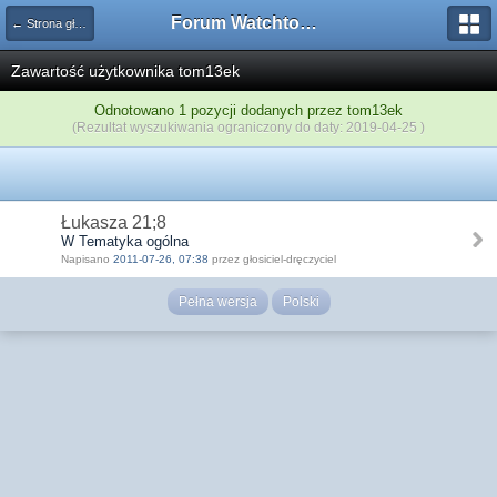
Forum Watchtower
← Strona główna
Zawartość użytkownika tom13ek
Odnotowano 1 pozycji dodanych przez tom13ek
(Rezultat wyszukiwania ograniczony do daty: 2019-04-25 )
Łukasza 21;8
W Tematyka ogólna
Napisano
2011-07-26, 07:38
przez głosiciel-dręczyciel
Pełna wersja
Polski