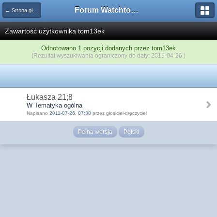
Forum Watchtower
← Strona główna
Zawartość użytkownika tom13ek
Odnotowano 1 pozycji dodanych przez tom13ek
(Rezultat wyszukiwania ograniczony do daty: 2019-04-26 )
Łukasza 21;8
W Tematyka ogólna
Napisano
2011-07-26, 07:38
przez głosiciel-dręczyciel
Pełna wersja
Polski