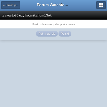
Forum Watchtower
← Strona główna
Zawartość użytkownika tom13ek
Brak informacji do pokazania
Pełna wersja
Polski