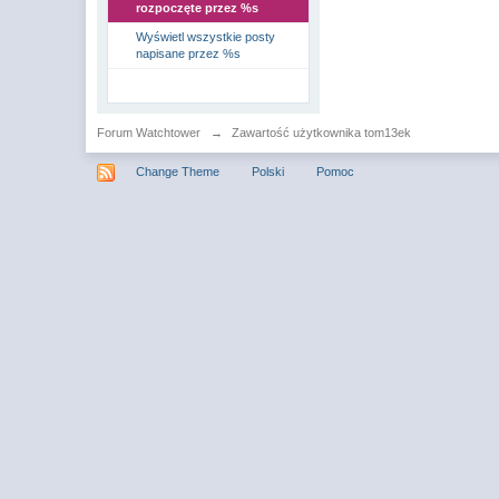
rozpoczęte przez %s
Wyświetl wszystkie posty
napisane przez %s
Forum Watchtower
→
Zawartość użytkownika tom13ek
Change Theme
Polski
Pomoc