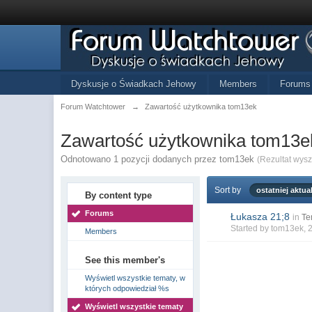
Dyskusje o Świadkach Jehowy
Members
Forums
Forum Watchtower
→
Zawartość użytkownika tom13ek
Zawartość użytkownika tom13e
Odnotowano 1 pozycji dodanych przez tom13ek
(Rezultat wys
Sort by
ostatniej aktual
By content type
Forums
Łukasza 21;8
in
Te
Started by
tom13ek
, 
Members
See this member's
Wyświetl wszystkie tematy, w
których odpowiedział %s
Wyświetl wszystkie tematy