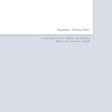
Regulamin
·
Privacy Policy
Community Forum Software by IP.Board
Właściciel: Jarosław Zabiełło