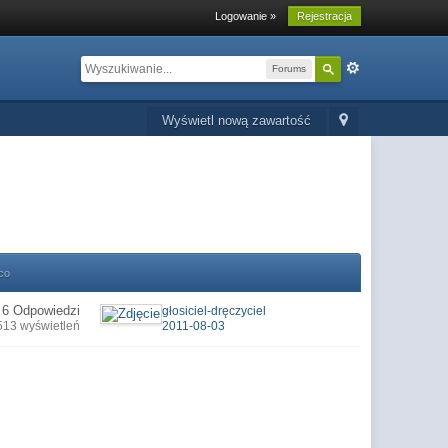
Logowanie »
Rejestracja
Forums
Wyświetl nową zawartość
co
6 Odpowiedzi
głosiciel-dręczyciel
513 wyświetleń
2011-08-03