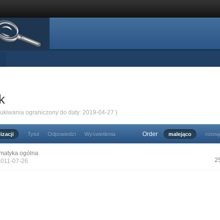
k
zukiwania ograniczony do daty: 2019-04-27 )
Order
izacji
Tytuł
Odpowiedzi
Wyświetlenia
malejąco
rosną
matyka ogólna
2
2011-07-26