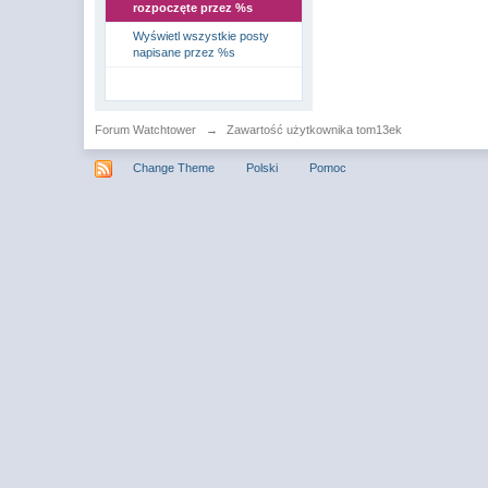
rozpoczęte przez %s
Wyświetl wszystkie posty
napisane przez %s
Forum Watchtower
→
Zawartość użytkownika tom13ek
Change Theme
Polski
Pomoc