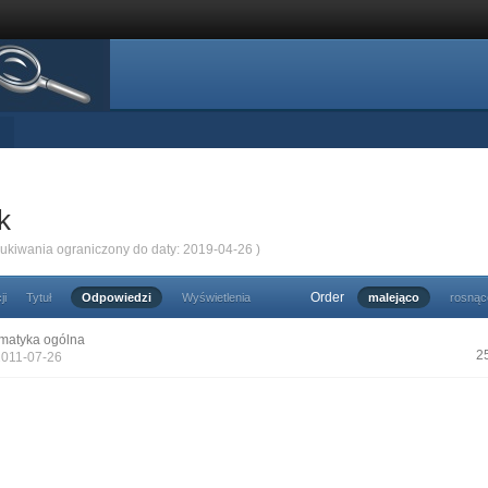
k
zukiwania ograniczony do daty: 2019-04-26 )
Order
ji
Tytuł
Odpowiedzi
Wyświetlenia
malejąco
rosnąc
matyka ogólna
2
2011-07-26