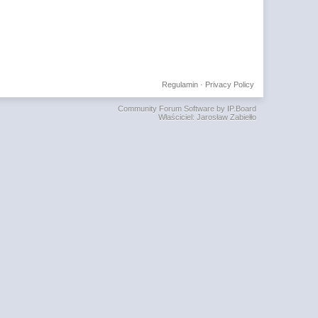
Regulamin
·
Privacy Policy
Community Forum Software by IP.Board
Właściciel: Jarosław Zabiełło