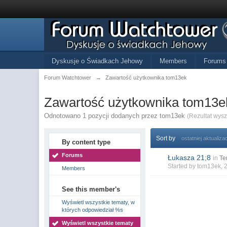
Dyskusje o Świadkach Jehowy
Members
Forums
Forum Watchtower
→
Zawartość użytkownika tom13ek
Zawartość użytkownika tom13e
Odnotowano 1 pozycji dodanych przez tom13ek
(Rezultat wys
Sort by
ostatniej aktualizac
By content type
Forums
Łukasza 21;8
in
Te
Started by
tom13ek
, 
Members
See this member's
Wyświetl wszystkie tematy, w
których odpowiedział %s
Wyświetl wszystkie tematy