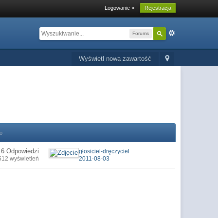
Logowanie »
Rejestracja
Forums
Wyświetl nową zawartość
o
6 Odpowiedzi
głosiciel-dręczyciel
512 wyświetleń
2011-08-03