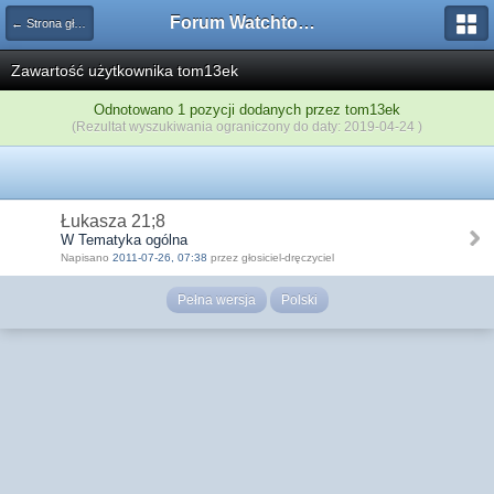
Forum Watchtower
← Strona główna
Zawartość użytkownika tom13ek
Odnotowano 1 pozycji dodanych przez tom13ek
(Rezultat wyszukiwania ograniczony do daty: 2019-04-24 )
Łukasza 21;8
W Tematyka ogólna
Napisano
2011-07-26, 07:38
przez głosiciel-dręczyciel
Pełna wersja
Polski