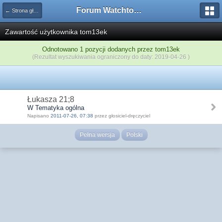
Forum Watchtower
← Strona główna
Zawartość użytkownika tom13ek
Odnotowano 1 pozycji dodanych przez tom13ek
(Rezultat wyszukiwania ograniczony do daty: 2019-04-26 )
Łukasza 21;8
W Tematyka ogólna
Napisano
2011-07-26, 07:38
przez głosiciel-dręczyciel
Pełna wersja
Polski