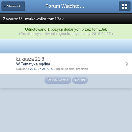
Forum Watchtower
← Strona główna
Zawartość użytkownika tom13ek
Odnotowano 1 pozycji dodanych przez tom13ek
(Rezultat wyszukiwania ograniczony do daty: 2019-04-27 )
Łukasza 21;8
W Tematyka ogólna
Napisano
2011-07-26, 07:38
przez głosiciel-dręczyciel
Pełna wersja
Polski