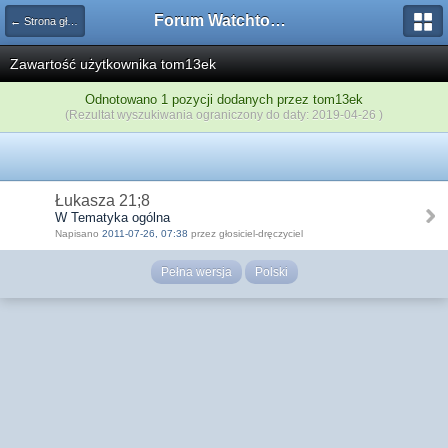
Forum Watchtower
← Strona główna
Zawartość użytkownika tom13ek
Odnotowano 1 pozycji dodanych przez tom13ek
(Rezultat wyszukiwania ograniczony do daty: 2019-04-26 )
Łukasza 21;8
W Tematyka ogólna
Napisano
2011-07-26, 07:38
przez głosiciel-dręczyciel
Pełna wersja
Polski