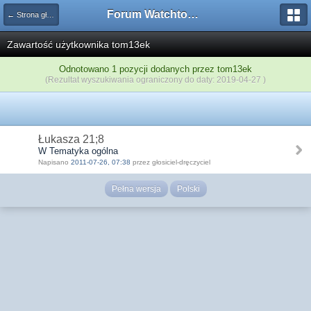
Forum Watchtower
← Strona główna
Zawartość użytkownika tom13ek
Odnotowano 1 pozycji dodanych przez tom13ek
(Rezultat wyszukiwania ograniczony do daty: 2019-04-27 )
Łukasza 21;8
W Tematyka ogólna
Napisano
2011-07-26, 07:38
przez głosiciel-dręczyciel
Pełna wersja
Polski