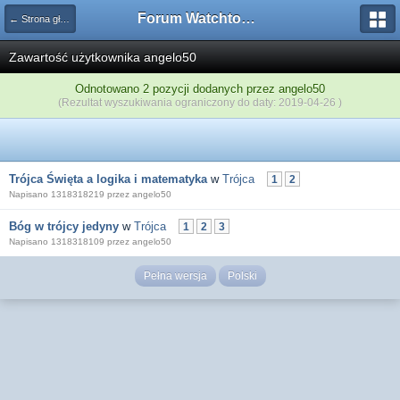
Forum Watchtower
← Strona główna
Zawartość użytkownika angelo50
Odnotowano 2 pozycji dodanych przez angelo50
(Rezultat wyszukiwania ograniczony do daty: 2019-04-26 )
Trójca Święta a logika i matematyka
w
Trójca
1
2
Napisano 1318318219 przez angelo50
Bóg w trójcy jedyny
w
Trójca
1
2
3
Napisano 1318318109 przez angelo50
Pełna wersja
Polski