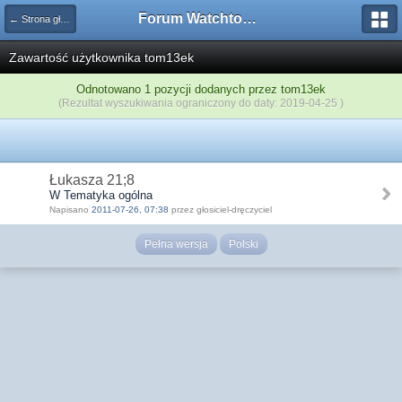
Forum Watchtower
← Strona główna
Zawartość użytkownika tom13ek
Odnotowano 1 pozycji dodanych przez tom13ek
(Rezultat wyszukiwania ograniczony do daty: 2019-04-25 )
Łukasza 21;8
W Tematyka ogólna
Napisano
2011-07-26, 07:38
przez głosiciel-dręczyciel
Pełna wersja
Polski