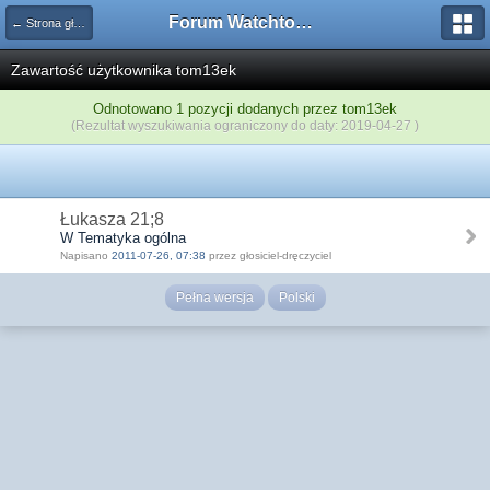
Forum Watchtower
← Strona główna
Zawartość użytkownika tom13ek
Odnotowano 1 pozycji dodanych przez tom13ek
(Rezultat wyszukiwania ograniczony do daty: 2019-04-27 )
Łukasza 21;8
W Tematyka ogólna
Napisano
2011-07-26, 07:38
przez głosiciel-dręczyciel
Pełna wersja
Polski