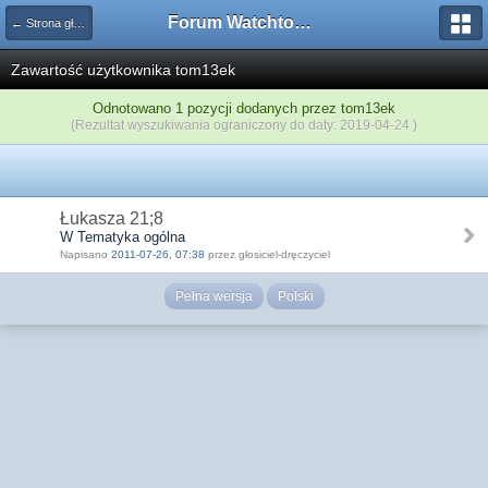
Forum Watchtower
← Strona główna
Zawartość użytkownika tom13ek
Odnotowano 1 pozycji dodanych przez tom13ek
(Rezultat wyszukiwania ograniczony do daty: 2019-04-24 )
Łukasza 21;8
W Tematyka ogólna
Napisano
2011-07-26, 07:38
przez głosiciel-dręczyciel
Pełna wersja
Polski