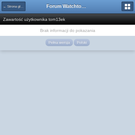
Forum Watchtower
← Strona główna
Zawartość użytkownika tom13ek
Brak informacji do pokazania
Pełna wersja
Polski