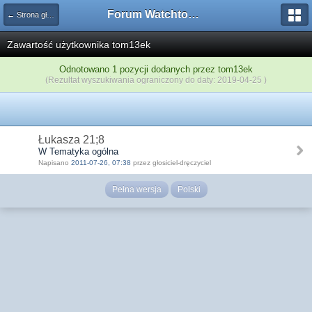
Forum Watchtower
← Strona główna
Zawartość użytkownika tom13ek
Odnotowano 1 pozycji dodanych przez tom13ek
(Rezultat wyszukiwania ograniczony do daty: 2019-04-25 )
Łukasza 21;8
W Tematyka ogólna
Napisano
2011-07-26, 07:38
przez głosiciel-dręczyciel
Pełna wersja
Polski