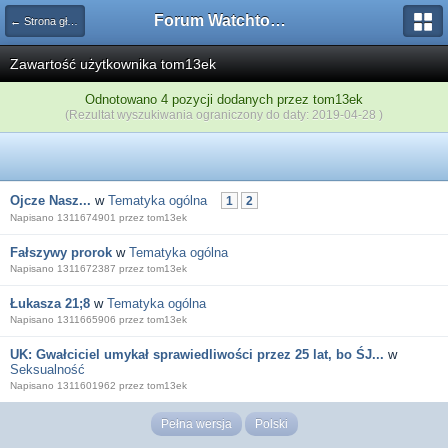
Forum Watchtower
← Strona główna
Zawartość użytkownika tom13ek
Odnotowano 4 pozycji dodanych przez tom13ek
(Rezultat wyszukiwania ograniczony do daty: 2019-04-28 )
Ojcze Nasz...
w
Tematyka ogólna
1
2
Napisano 1311674901 przez tom13ek
Fałszywy prorok
w
Tematyka ogólna
Napisano 1311672387 przez tom13ek
Łukasza 21;8
w
Tematyka ogólna
Napisano 1311665906 przez tom13ek
UK: Gwałciciel umykał sprawiedliwości przez 25 lat, bo ŚJ...
w
Seksualność
Napisano 1311601962 przez tom13ek
Pełna wersja
Polski