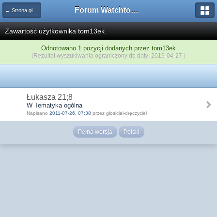
Forum Watchtower
← Strona główna
Zawartość użytkownika tom13ek
Odnotowano 1 pozycji dodanych przez tom13ek
(Rezultat wyszukiwania ograniczony do daty: 2019-04-27 )
Łukasza 21;8
W Tematyka ogólna
Napisano
2011-07-26, 07:38
przez głosiciel-dręczyciel
Pełna wersja
Polski