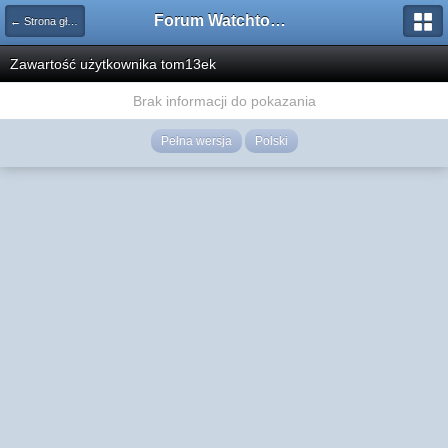
Forum Watchtower
← Strona główna
Zawartość użytkownika tom13ek
Brak informacji do pokazania
Pełna wersja
Polski