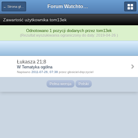
Forum Watchtower
← Strona główna
Zawartość użytkownika tom13ek
Odnotowano 1 pozycji dodanych przez tom13ek
(Rezultat wyszukiwania ograniczony do daty: 2019-04-26 )
Łukasza 21;8
W Tematyka ogólna
Napisano
2011-07-26, 07:38
przez głosiciel-dręczyciel
Pełna wersja
Polski