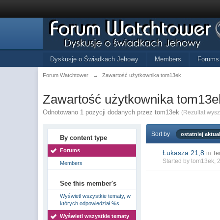
Dyskusje o Świadkach Jehowy
Members
Forums
Forum Watchtower
→
Zawartość użytkownika tom13ek
Zawartość użytkownika tom13e
Odnotowano 1 pozycji dodanych przez tom13ek
(Rezultat wys
Sort by
ostatniej aktual
By content type
Forums
Łukasza 21;8
in
Te
Started by
tom13ek
, 
Members
See this member's
Wyświetl wszystkie tematy, w
których odpowiedział %s
Wyświetl wszystkie tematy