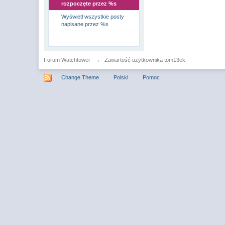
rozpoczęte przez %s
Wyświetl wszystkie posty
napisane przez %s
Forum Watchtower
→
Zawartość użytkownika tom13ek
Change Theme
Polski
Pomoc