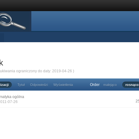
k
zukiwania ograniczony do daty: 2019-04-26 )
Order
izacji
Tytuł
Odpowiedzi
Wyświetlenia
malejąco
rosnąco
matyka ogólna
2
2011-07-26