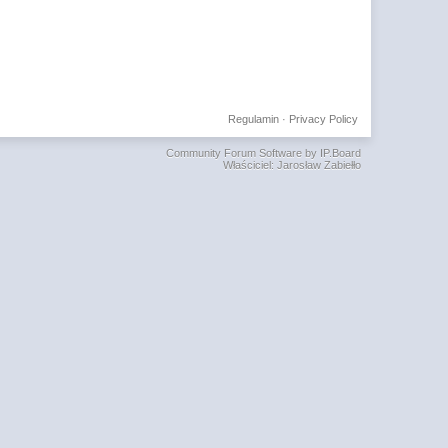
Regulamin
·
Privacy Policy
Community Forum Software by IP.Board
Właściciel: Jarosław Zabiełło