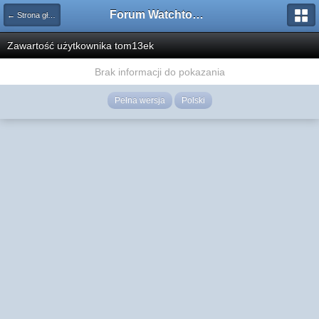
Forum Watchtower
← Strona główna
Zawartość użytkownika tom13ek
Brak informacji do pokazania
Pełna wersja
Polski