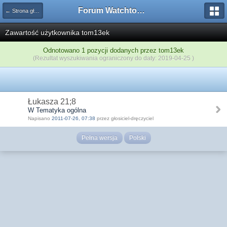
Forum Watchtower
← Strona główna
Zawartość użytkownika tom13ek
Odnotowano 1 pozycji dodanych przez tom13ek
(Rezultat wyszukiwania ograniczony do daty: 2019-04-25 )
Łukasza 21;8
W Tematyka ogólna
Napisano
2011-07-26, 07:38
przez głosiciel-dręczyciel
Pełna wersja
Polski