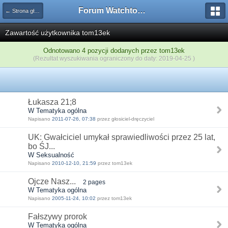
Forum Watchtower
← Strona główna
Zawartość użytkownika tom13ek
Odnotowano 4 pozycji dodanych przez tom13ek
(Rezultat wyszukiwania ograniczony do daty: 2019-04-25 )
Łukasza 21;8
W Tematyka ogólna
Napisano
2011-07-26, 07:38
przez głosiciel-dręczyciel
UK: Gwałciciel umykał sprawiedliwości przez 25 lat,
bo ŚJ...
W Seksualność
Napisano
2010-12-10, 21:59
przez tom13ek
Ojcze Nasz...
2 pages
W Tematyka ogólna
Napisano
2005-11-24, 10:02
przez tom13ek
Fałszywy prorok
W Tematyka ogólna