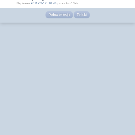
Napisano
2011-03-17, 18:48
przez tom13ek
Pełna wersja
Polski