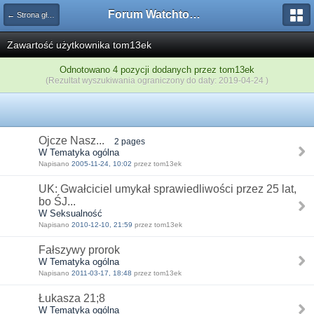
Forum Watchtower
← Strona główna
Zawartość użytkownika tom13ek
Odnotowano 4 pozycji dodanych przez tom13ek
(Rezultat wyszukiwania ograniczony do daty: 2019-04-24 )
Ojcze Nasz...
2 pages
W Tematyka ogólna
Napisano
2005-11-24, 10:02
przez tom13ek
UK: Gwałciciel umykał sprawiedliwości przez 25 lat,
bo ŚJ...
W Seksualność
Napisano
2010-12-10, 21:59
przez tom13ek
Fałszywy prorok
W Tematyka ogólna
Napisano
2011-03-17, 18:48
przez tom13ek
Łukasza 21;8
W Tematyka ogólna