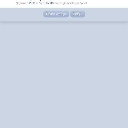
Napisano
2011-07-26, 07:38
przez głosiciel-dręczyciel
Pełna wersja
Polski