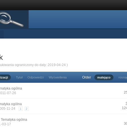
k
zukiwania ograniczony do daty: 2019-04-24 )
Order
izacji
Tytuł
Odpowiedzi
Wyświetlenia
malejąco
rosną
matyka ogólna
2
2011-07-26
matyka ogólna
12
2005-11-24
1
2
n
Tematyka ogólna
3
1-03-17