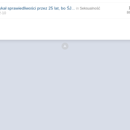
kał sprawiedliwości przez 25 lat, bo ŚJ...
in
Seksualność
8
2-10