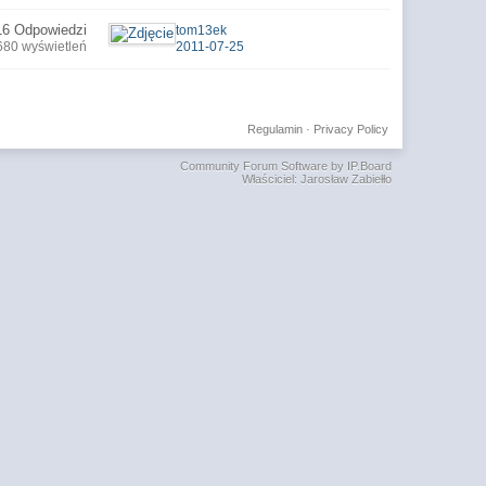
16 Odpowiedzi
tom13ek
680 wyświetleń
2011-07-25
Regulamin
·
Privacy Policy
Community Forum Software by IP.Board
Właściciel: Jarosław Zabiełło