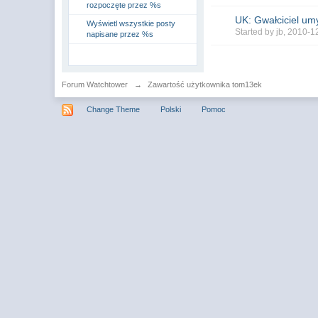
rozpoczęte przez %s
UK: Gwałciciel umy
Wyświetl wszystkie posty
Started by
jb
, 2010-1
napisane przez %s
Forum Watchtower
→
Zawartość użytkownika tom13ek
Change Theme
Polski
Pomoc