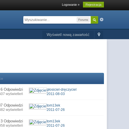
Logowanie »
Rejestracja
Forums
Wyświetl nową zawartość
co
6 Odpowiedzi
głosiciel-dręczyciel
507 wyświetleń
2011-08-03
37 Odpowiedzi
tom13ek
482 wyświetleń
2011-07-26
3 Odpowiedzi
tom13ek
058 wyświetleń
2011-07-26