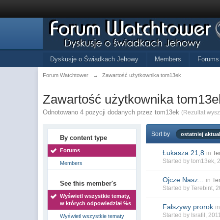
Dyskusje o Świadkach Jehowy
Members
Forums
Forum Watchtower
→
Zawartość użytkownika tom13ek
Zawartość użytkownika tom13e
Odnotowano 4 pozycji dodanych przez tom13ek
(Rezultat wys
Sort by
ostatniej aktual
By content type
Forums
Łukasza 21;8
in
Te
Started by
tom13ek
, 
Members
Ojcze Nasz...
in
Te
See this member's
Started by
Terebint
, 
Wyświetl wszystkie tematy,
w których odpowiedział %s
Fałszywy prorok
i
Started by
Israfil
, 201
Wyświetl wszystkie tematy